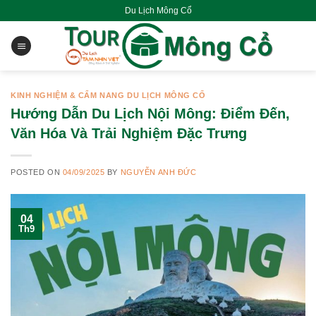
Skip
Du Lịch Mông Cổ
to
content
KINH NGHIỆM & CẨM NANG DU LỊCH MÔNG CỔ
Hướng Dẫn Du Lịch Nội Mông: Điểm Đến,
Văn Hóa Và Trải Nghiệm Đặc Trưng
POSTED ON
04/09/2025
BY
NGUYỄN ANH ĐỨC
04
Th9