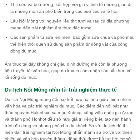
Thịt cừu và bò nướng, kết hợp với gia vị tinh tế nhưng giản dị,
là những món ăn phổ biến trong các bữa tiệc và lễ hội.
Lẩu Nội Mông với nguyên liệu thịt tươi và rau củ địa phương,
mang đến trải nghiệm ẩm thực đặc trưng.
Các sản phẩm từ sữa lên men, bao gồm sữa chua và phô mai,
thể hiện thói quen sử dụng sản phẩm từ động vật của cộng
đồng du mục.
Ẩm thực tại đây không chỉ giàu dinh dưỡng mà còn là phương
tiện truyền tải văn hóa, giúp du khách cảm nhận sâu sắc hơn về
lối sống du mục.
Du lịch Nội Mông nhìn từ trải nghiệm thực tế
Du lịch Nội Mông mang đến sự kết hợp hài hòa giữa thiên nhiên,
văn hóa và các trải nghiệm du mục. Các điểm đến nổi bật như
thảo nguyên Hulunbuir, sa mạc Kubuqi, công viên quốc gia Arxan
và thành phố Hohhot đều sở hữu giá trị riêng biệt, tạo nên hành
trình đa dạng và phong phú cho du khách.So với du lịch đô thị
hiện đại, trải nghiệm tại Nội Mông nhấn mạnh sự trở về với thiên
nhiên và văn hóa truyền thống, đồng thời được hỗ trợ bởi cơ sở