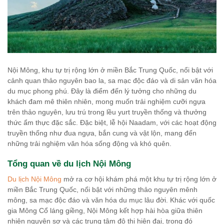
Nội Mông, khu tự trị rộng lớn ở miền Bắc Trung Quốc, nổi bật với
cảnh quan thảo nguyên bao la, sa mạc độc đáo và di sản văn hóa
du mục phong phú. Đây là điểm đến lý tưởng cho những du
khách đam mê thiên nhiên, mong muốn trải nghiệm cưỡi ngựa
trên thảo nguyên, lưu trú trong lều yurt truyền thống và thưởng
thức ẩm thực đặc sắc. Đặc biệt, lễ hội Naadam, với các hoạt động
truyền thống như đua ngựa, bắn cung và vật lộn, mang đến
những trải nghiệm văn hóa sống động và khó quên.
Tổng quan về du lịch Nội Mông
Du lịch Nội Mông
mở ra cơ hội khám phá một khu tự trị rộng lớn ở
miền Bắc Trung Quốc, nổi bật với những thảo nguyên mênh
mông, sa mạc độc đáo và văn hóa du mục lâu đời. Khác với quốc
gia Mông Cổ láng giềng, Nội Mông kết hợp hài hòa giữa thiên
nhiên nguyên sơ và các trung tâm đô thị hiện đại, trong đó