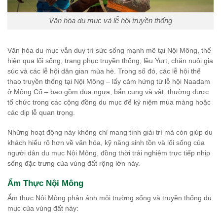
Văn hóa du mục và lễ hội truyền thống
Văn hóa du mục vẫn duy trì sức sống mạnh mẽ tại Nội Mông, thể
hiện qua lối sống, trang phục truyền thống, lều Yurt, chăn nuôi gia
súc và các lễ hội dân gian mùa hè. Trong số đó, các lễ hội thể
thao truyền thống tại Nội Mông – lấy cảm hứng từ lễ hội Naadam
ở Mông Cổ – bao gồm đua ngựa, bắn cung và vật, thường được
tổ chức trong các cộng đồng du mục để kỷ niệm mùa màng hoặc
các dịp lễ quan trọng.
Những hoạt động này không chỉ mang tính giải trí mà còn giúp du
khách hiểu rõ hơn về văn hóa, kỹ năng sinh tồn và lối sống của
người dân du mục Nội Mông, đồng thời trải nghiệm trực tiếp nhịp
sống đặc trưng của vùng đất rộng lớn này.
Ẩm Thực Nội Mông
Ẩm thực Nội Mông phản ánh môi trường sống và truyền thống du
mục của vùng đất này: