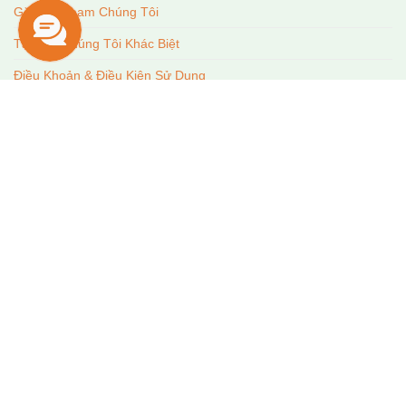
Gặp Gỡ Team Chúng Tôi
Tại Sao Chúng Tôi Khác Biệt
Điều Khoản & Điều Kiện Sử Dụng
Giấy Phép Kinh Doanh Lữ Hành
Mongolia Tours
LIÊN HỆ
Địa chỉ:
VP Hà Nội:
Số 31A Văn Miếu, phường Văn Miếu - Quốc
Tử Giám.
Tel:
0243.555.8038
Hotline:
0904.525.659
VP TP.HCM:
Tầng 10 tòa nhà VNO Building, 179 Nguyễn
Cư Trinh, Phường Cầu Ông Lãnh.
Giờ Làm Việc: