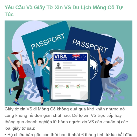
Yêu Cầu Và Giấy Tờ Xin VS Du Lịch Mông Cổ Tự
Túc
Giấy tờ xin VS đi Mông Cổ không quá quá khó khăn nhưng nó
cũng không hề đơn giản chút nào. Để tự xin VS trực tiếp hay
thông qua doanh nghiệp lữ hành người xin VS cần chuẩn bị các
loại giấy tờ sau:
• Hộ chiếu bản gốc còn thời hạn ít nhất 6 tháng tính từ lúc bắt đầu