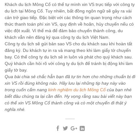
Khách du lịch Mông Cổ có thể tự mình xin VS trực tiếp với công ty
du lịch tại Mông Cổ. Tuy nhiên, bất đồng ngôn ngữ sẽ gây ra vài
cản trở giao tiếp. Đặc biệt với các thông tin quan trọng như cách
thức thanh toán phí xin VS, quy định về hoãn, hủy chuyến nếu có
việc đột xuất. Vì thế mà để đảm bảo chuyến thành công, du
khách vẫn nên đăng ký qua công ty du lịch Việt Nam.
Công ty du lịch sẽ gửi bản sao VS cho du khách sau khi hoàn tất
đăng ký. Du khách tự in ra và mang theo khi làm giấy tờ chuyến
bay. Có thể công ty du lịch sẽ in luôn và phát cho quý khách sau.
Quý khách cần hỏi rõ với công ty du lịch để tránh bị động khi làm
giấy tờ bay.
Qua bài chia sẻ chắc hẳn bạn đã tự tin hơn cho những chuẩn bị đi
xin VS rồi đúng không nào. Hãy lưu lại những tip hay này vào
trong cuốn cẩm nang
kinh nghiệm du lịch Mông Cổ
của bạn nhé
biết đâu chúng ta lại cần đến. Hy vọng rằng sau bài viết này bạn
có thể xin VS Mông Cổ thành công và có một chuyến đi thật ý
nghĩa nhé.