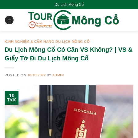
Skip
Du Lịch Mông Cổ
to
content
KINH NGHIỆM & CẨM NANG DU LỊCH MÔNG CỔ
Du Lịch Mông Cổ Có Cần VS Không? | VS &
Giấy Tờ Đi Du Lịch Mông Cổ
POSTED ON
10/10/2022
BY
ADMIN
10
Th10