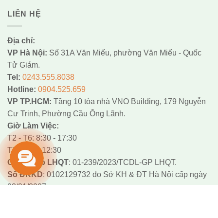
LIÊN HỆ
Địa chỉ:
VP Hà Nội:
Số 31A Văn Miếu, phường Văn Miếu - Quốc
Tử Giám.
Tel:
0243.555.8038
Hotline:
0904.525.659
VP TP.HCM:
Tầng 10 tòa nhà VNO Building, 179 Nguyễn
Cư Trinh, Phường Cầu Ông Lãnh.
Giờ Làm Việc:
T2 - T6: 8:30 - 17:30
T7: 8:30 - 12:30
Giấy Phép LHQT
: 01-239/2023/TCDL-GP LHQT.
Số ĐKKD
: 0102129732 do Sở KH & ĐT Hà Nội cấp ngày
02/01/2007.
Email:
info@dulichvtv.vn