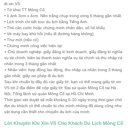
đi xin VS
• Tờ khai TT Mông Cổ
• 1 ảnh 3cm x 4cm. Nền trắng chụp trong vòng 6 tháng gần nhất.
• Lịch trình chi tiết tour du lịch bằng Tiếng Anh.
• Thẻ căn cước hoặc chứng minh nhân dân, sổ hộ khẩu
• Vé máy bay khứ hồi (nếu đi đường hàng không)
• Thư mời (nếu có)
• Chứng minh công việc hiện tại:
+ Chủ doanh nghiệp: giấy đăng kí kinh doanh, giấy đăng kí nghĩa
vụ tài chính, biên lai thanh toán nghĩa vụ tài chính và thu nhập cá
nhân trong 3 tháng gần nhất.
+ Nhân viên: hợp đồng lao động, thu nhập cá nhân trong 3 tháng
gần nhất, giấy xin phép đi du lịch.
Sau khi chuẩn bị đầy đủ các giấy tờ, bạn có thể mang giấy tờ xin
VS tới 2 địa điểm để nộp giấy tờ: Đại sứ quán Mông Cổ tại Hà
Nội; Tổng lãnh sứ quán Mông Cổ tại Hồ Chí Minh.
Thời gian xét duyệt sẽ mất khoảng 5-10 ngày trong thời gian chờ
đợi du khách có thể chuẩn bị cho mình những đồ dùng cũng như
vật dụng cần thiết cho chuyến du lịch của mình.
Lời Khuyên Khi Xin VS Cho Khách Du Lịch Mông Cổ